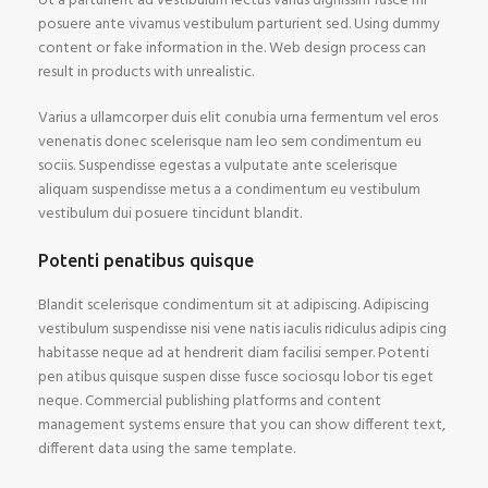
Ut a parturient ad vestibulum lectus varius dignissim fusce mi
posuere ante vivamus vestibulum parturient sed. Using dummy
content or fake information in the. Web design process can
result in products with unrealistic.
Varius a ullamcorper duis elit conubia urna fermentum vel eros
venenatis donec scelerisque nam leo sem condimentum eu
sociis. Suspendisse egestas a vulputate ante scelerisque
aliquam suspendisse metus a a condimentum eu vestibulum
vestibulum dui posuere tincidunt blandit.
Potenti penatibus quisque
Blandit scelerisque condimentum sit at adipiscing. Adipiscing
vestibulum suspendisse nisi vene natis iaculis ridiculus adipis cing
habitasse neque ad at hendrerit diam facilisi semper. Potenti
pen atibus quisque suspen disse fusce sociosqu lobor tis eget
neque. Commercial publishing platforms and content
management systems ensure that you can show different text,
different data using the same template.