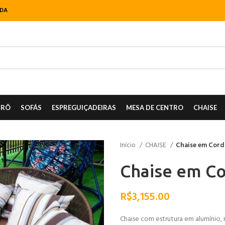
NDA
TRÔ
SOFÁS
ESPREGUIÇADEIRAS
MESA DE CENTRO
CHAISE
Início
CHAISE
Chaise em Cord
Chaise em Co
R$
3,155.00
Chaise com estrutura em alumínio, 