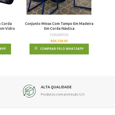
m Corda
Conjunto Minas Com Tampo Em Madeira
Conj
om Vidro
Em Corda Náutica
CONJUNTOS
R$
6,128.00
APP
COMPRAR PELO WHATSAPP
ALTA QUALIDADE
Produtos com proteção U.V.