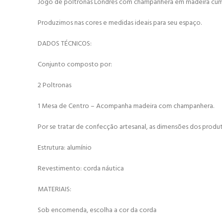
Jogo de poltronas Londres com champanhera em madeira cu
Produzimos nas cores e medidas ideais para seu espaço.
DADOS TÉCNICOS:
Conjunto composto por:
2 Poltronas
1 Mesa de Centro – Acompanha madeira com champanhera.
Por se tratar de confecção artesanal, as dimensões dos produ
Estrutura: alumínio
Revestimento: corda náutica
MATERIAIS:
Sob encomenda, escolha a cor da corda