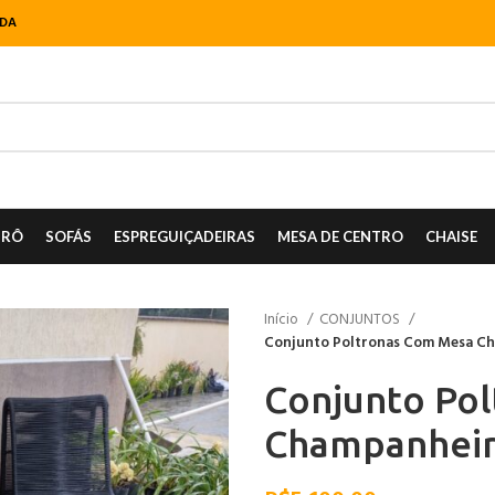
NDA
TRÔ
SOFÁS
ESPREGUIÇADEIRAS
MESA DE CENTRO
CHAISE
Início
CONJUNTOS
Conjunto Poltronas Com Mesa Ch
Conjunto Po
Champanheir