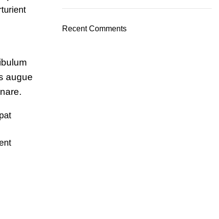
turient
Recent Comments
tibulum
us augue
rnare.
pat
ent