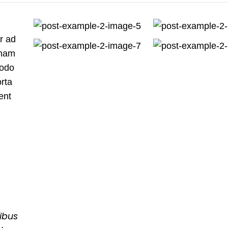
or ad
 nam
modo
orta
ent
ibus