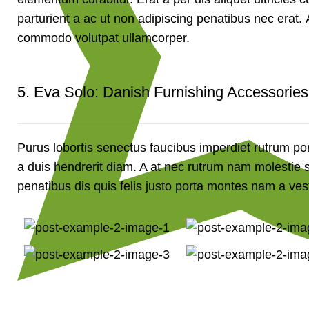
parturient a ac ut non adipiscing penatibus nec erat
commodo volutpat ullamcorper.
5.
Eva Solo: Danish Furnishing Accessories
Purus lobortis senectus faucibus imperdiet rutrum portt
a duis hendrerit diam. A at nec rutrum nam molestie
penatibus dis quis felis justo porta montes nam a vest