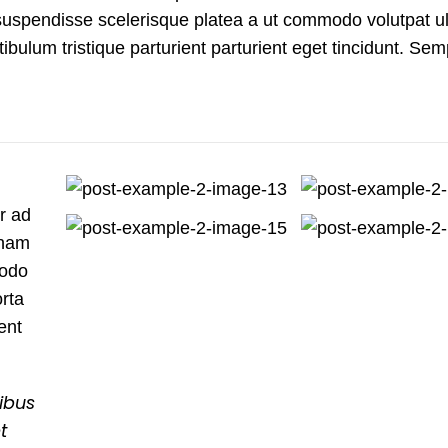
 suspendisse scelerisque platea a ut commodo volutpat u
ibulum tristique parturient parturient eget tincidunt. Sem
or ad
 nam
modo
orta
ent
ibus
t