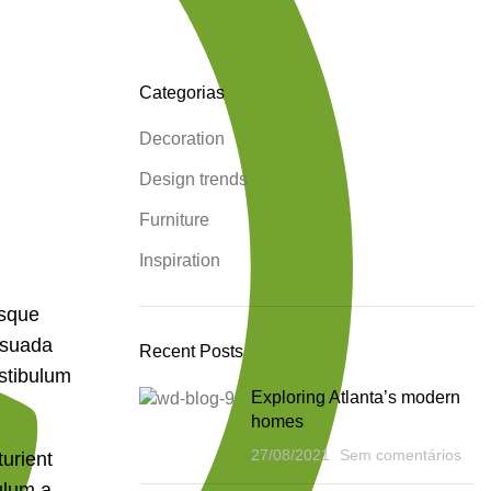
Categorias
Decoration
Design trends
Furniture
Inspiration
isque
lesuada
Recent Posts
estibulum
Exploring Atlanta’s modern
homes
27/08/2021
Sem comentários
urient
ulum a