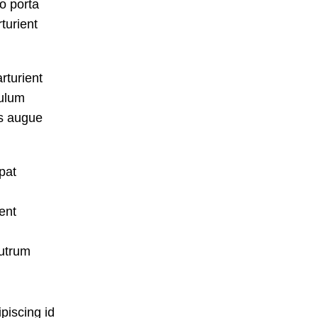
to porta
turient
rturient
bulum
us augue
pat
ent
Rutrum
ipiscing id