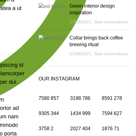
Green interior design
atea a ut
inspiration
27/08/2021
Sem comentários
Collar brings back coffee
brewing ritual
27/08/2021
Sem comentários
ipiscing id
llamcorper
OUR INSTAGRAM
per dui.
7580
857
3198
786
8591
278
um
tortor ad
9305
344
1434
999
7594
627
trum nam
commodo
3758
2
2027
404
1876
71
to porta