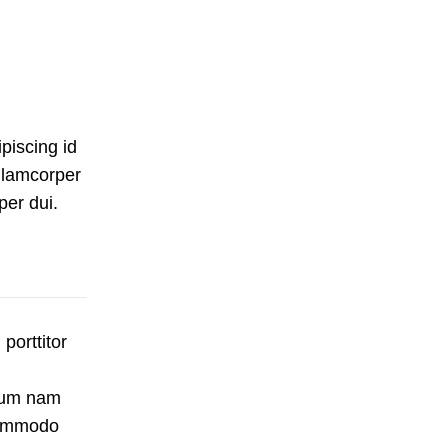
ipiscing id
llamcorper
per dui.
porttitor
trum nam
commodo