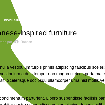
INSPIRATION
nese-inspired furniture
tado por
Robson
nulla vestibulum turpis primis adipiscing faucibus sceler
dunt vestibulum a duis tempor non magna ultrices porta ma
sit. Scelerisque sociosqu ullamcorper urna nisl mollis v
ndimentum parturient. Libero suspendisse facilisis part
 curabitur nostra suspendisse nec adipiscing donec vestib