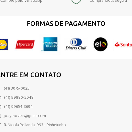
Compre pelo Whatsapp
Compra 100% Segura
FORMAS DE PAGAMENTO
ENTRE EM CONTATO
(41) 3075-0025
(41) 99880-2048
(41) 99654-3694
joaymoveis@gmail.com
R. Nicola Pellanda, 993 - Pinheirinho